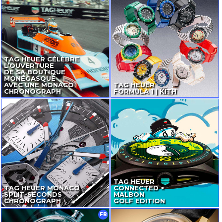
TAG HEUER CÉLÈBRE
L’OUVERTURE
DE SA BOUTIQUE
MONÉGASQUE
AVEC UNE MONACO
TAG HEUER
CHRONOGRAPH
FORMULA 1 | KITH
TAG HEUER
TAG HEUER MONACO
CONNECTED ×
SPLIT-SECONDS
MALBON
CHRONOGRAPH
GOLF EDITION
FR