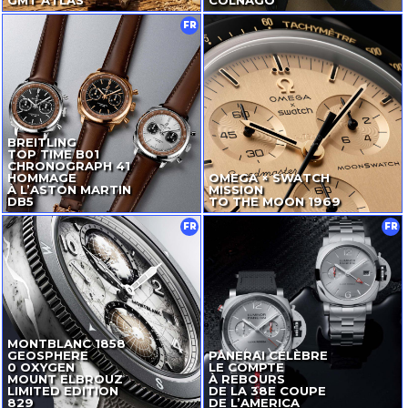
FR
BREITLING
TOP TIME B01
CHRONOGRAPH 41
HOMMAGE
OMEGA × SWATCH
À L’ASTON MARTIN
MISSION
DB5
TO THE MOON 1969
FR
FR
MONTBLANC 1858
GEOSPHERE
PANERAI CÉLÈBRE
0 OXYGEN
LE COMPTE
MOUNT ELBROUZ
À REBOURS
LIMITED EDITION
DE LA 38E COUPE
829
DE L’AMERICA