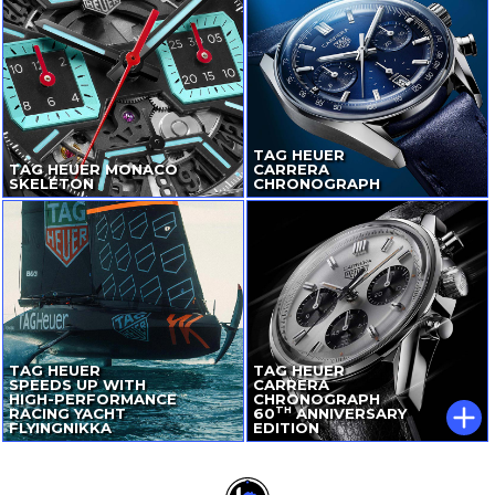
TAG HEUER
TAG HEUER MONACO
CARRERA
SKELETON
CHRONOGRAPH
TAG HEUER
TAG HEUER
SPEEDS UP WITH
CARRERA
HIGH-PERFORMANCE
CHRONOGRAPH
TH
RACING YACHT
60
ANNIVERSARY
FLYINGNIKKA
EDITION