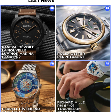
LAST NEWS
FR
FR
PANERAI DÉVOILE
LA NOUVELLE
LUMINOR MARINA
ROLEX OYSTER
PAM01707
PERPETUAL 41
FR
FR
RICHARD MILLE
RM
64-01
PERRELET WEEKEND
TOURBILLON
GMT ATLAS
COLNAGO