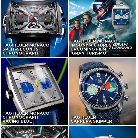
TAG HEUER MONACO
TAG HEUER MONACO
IN SONY PICTURES’
SPLIT-SECONDS
UPCOMING FILM
CHRONOGRAPH
‘GRAN TURISMO’
TAG HEUER MONACO
CHRONOGRAPH
TAG HEUER
RACING BLUE
CARRERA SKIPPER