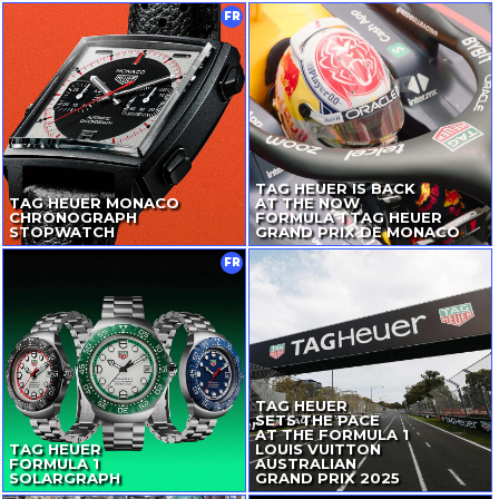
FR
TAG HEUER IS BACK
TAG HEUER MONACO
AT THE NOW
CHRONOGRAPH
FORMULA 1 TAG HEUER
STOPWATCH
GRAND PRIX DE MONACO
FR
TAG HEUER
SETS THE PACE
AT THE FORMULA 1
TAG HEUER
LOUIS VUITTON
FORMULA 1
AUSTRALIAN
SOLARGRAPH
GRAND PRIX 2025