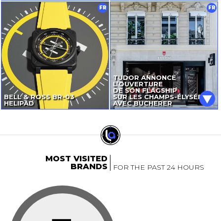
FR
FR
TUDOR ANNONCE
L’OUVERTURE
DE SON FLAGSHIP
BELL & ROSS
BR-03
SUR LES CHAMPS-ÉLYSÉES
HELIPAD
AVEC BUCHERER
MOST VISITED
BRANDS
FOR THE PAST 24 HOURS