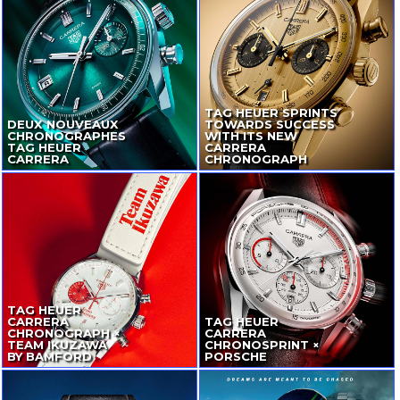
TAG HEUER SPRINTS
DEUX NOUVEAUX
TOWARDS SUCCESS
CHRONOGRAPHES
WITH ITS NEW
TAG HEUER
CARRERA
CARRERA
CHRONOGRAPH
TAG HEUER
CARRERA
TAG HEUER
CHRONOGRAPH ×
CARRERA
TEAM IKUZAWA
CHRONOSPRINT ×
BY BAMFORD
PORSCHE