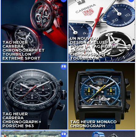
UN NOUVEAU
TAG HEUER
DESIGN EXCLUSIF
CARRERA
POUR LA TAG HEUER
CHRONOGRAPH ET
CARRERA
TOURBILLON
CHRONOGRAPH
EXTREME SPORT
TOURBILLON
FR
TAG HEUER
CARRERA
CHRONOGRAPH ×
TAG HEUER MONACO
PORSCHE 963
CHRONOGRAPH
FR