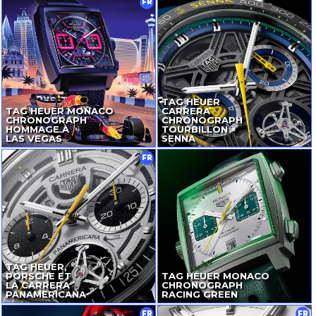
FR
TAG HEUER
TAG HEUER MONACO
CARRERA
CHRONOGRAPH
CHRONOGRAPH
HOMMAGE À
TOURBILLON ×
LAS VEGAS
SENNA
FR
TAG HEUER,
PORSCHE ET
TAG HEUER MONACO
LA CARRERA
CHRONOGRAPH
PANAMERICANA
RACING GREEN
FR
FR