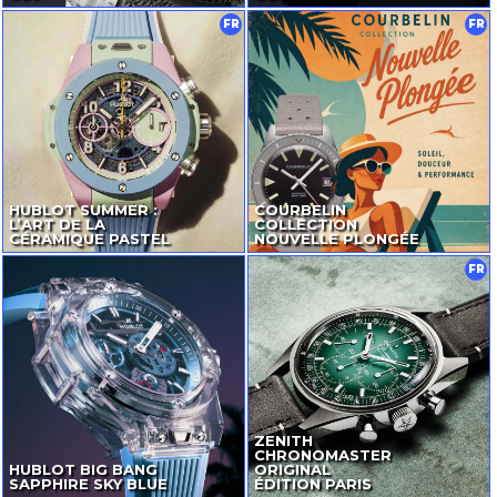
FR
FR
HUBLOT SUMMER :
COURBELIN
L’ART DE LA
COLLECTION
CÉRAMIQUE PASTEL
NOUVELLE PLONGÉE
FR
ZENITH
CHRONOMASTER
HUBLOT BIG BANG
ORIGINAL
SAPPHIRE SKY BLUE
ÉDITION PARIS