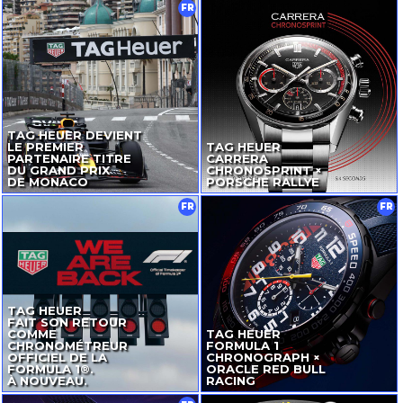
FR
TAG HEUER DEVIENT
LE PREMIER
TAG HEUER
PARTENAIRE TITRE
CARRERA
DU GRAND PRIX
CHRONOSPRINT ×
DE MONACO
PORSCHE RALLYE
FR
FR
TAG HEUER
FAIT SON RETOUR
COMME
TAG HEUER
CHRONOMÉTREUR
FORMULA 1
OFFICIEL DE LA
CHRONOGRAPH ×
FORMULA 1®.
ORACLE RED BULL
À NOUVEAU.
RACING