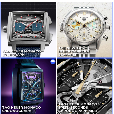
THE NEW TAG
TAG HEUER MONACO
HEUER CARRERA
EVERGRAPH
SEAFARER
FR
TAG HEUER MONACO
TAG HEUER MONACO
SPLIT-SECONDS
CHRONOGRAPH
CHRONOGRAPH AIR 1