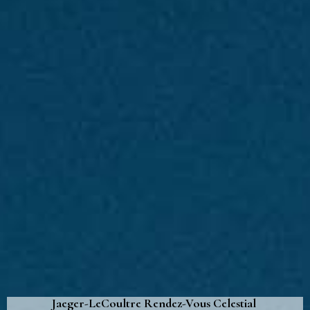
Jaeger-LeCoultre Rendez-Vous Celestial