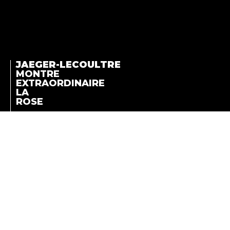
JAEGER-LECOULTRE
MONTRE
EXTRAORDINAIRE
LA
ROSE
A PEERLESSLY
VOLUPTUOUS FROSTED
MONTRE
EFFECT
EXTRAORDINAIRE LA
ROSE
LA COTE DES MONTRES
-
SEPTEMBER 3RD, 2010