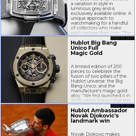
a variation in style in
luminous grey and is
exclusively available online. A
unique approach to
watchmaking for a handful
of collectors who make
each vintage their own. “The
watch industry tends to
JUNE 13, 2023
Hublot Big Bang
cash in on major trends in
dial colours, such as blue or
Unico Full
green, which...
Magic Gold
A limited edition of 200
pieces to celebrate the
fusion of two pillars of the
Hublot universe: the Big
Bang Unico, and the
manufacture's magic gold
alloy. “We first launched it in
2005, which means that this
year, the Big Bang is turning
JUNE 12, 2023
Hublot Ambassador
eighteen! A major
milestone for Hublot, but
Novak Djokovic’s
also for the...
landmark win
Novak Djokovic makes