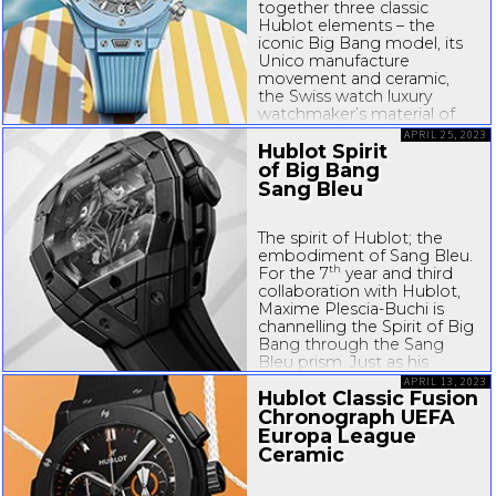
together three classic
Hublot elements – the
iconic Big Bang model, its
Unico manufacture
movement and ceramic,
the Swiss watch luxury
watchmaker’s material of
choice. Here comes the
APRIL 25, 2023
summer! As the world's
Hublot Spirit
most popular colour, blue
of Big Bang
symbolises...
Sang Bleu
The spirit of Hublot; the
embodiment of Sang Bleu.
th
For the 7
year and third
collaboration with Hublot,
Maxime
Plescia-Buchi
is
channelling the Spirit of Big
Bang through the Sang
Bleu prism. Just as his
tattoos create new identity,
APRIL 13, 2023
Hublot Classic Fusion
revealing new shapes...
Chronograph UEFA
Europa League
Ceramic