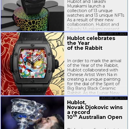
Hublot and Takashi
Murakami launch a
collection of 13 unique
watches and 13 unique NFTs
As a result of their new
collaboration, Hublot and
Takashi Murakami present
thirteen new NFTs and
FEBRUARY 07, 2023
Hublot celebrates
thirteen unique timepieces
the Year
featuring the iconic smiling
flower that is central to the
of the Rabbit
Japanese artist's work....
In order to mark the arrival
of the Year of the Rabbit,
Hublot collaborated with
Chinese Artist Wen Na in
creating a unique painting
for the dial of the Spirit of
Big Bang Black Ceramic
Rabbit. As the Lunar New
Year is approaching, Swiss
JANUARY 30, 2023
Hublot,
luxury watchmaker Hublot
has invited Wen Na to craft
Novak Djokovic wins
a...
a record
th
10
Australian
Open