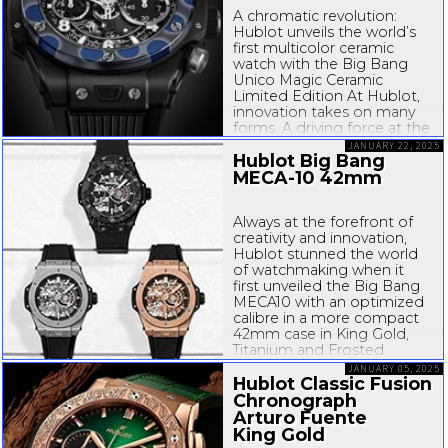
A chromatic revolution:
Hublot unveils the world’s
first multicolor ceramic
watch with the Big Bang
Unico Magic Ceramic
Limited Edition At Hublot,
innovation takes on many
forms. A driving force at the
forward-looking
JANUARY 22, 2025
Hublot Big Bang
manufacture, the need to
ceaselessly push the limits...
MECA-10
42mm
Always at the forefront of
creativity and innovation,
Hublot stunned the world
of watchmaking when it
first unveiled the Big Bang
MECA10
with an optimized
calibre in a more compact
42mm case in King Gold,
Titanium and Frosted
Carbon. Hublot has
JANUARY 05, 2025
reinvented creativity...
Hublot Classic Fusion
Chronograph
Arturo Fuente
King Gold