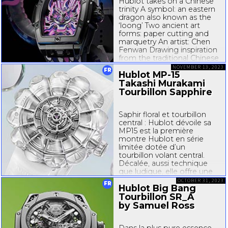
Hublot takes on a Chinese
trinity A symbol: an eastern
dragon also known as the
‘loong’ Two ancient art
forms: paper cutting and
marquetry An artist: Chen
Fenwan Drawing inspiration
from the traditional Chinese
art of paper cutting, the
NOVEMBER 13, 2023
FR
Hublot
MP-15
Spirit of Big Bang Titanium
Dragon layers its hands,
Takashi Murakami
wheels...
Tourbillon Sapphire
Saphir floral et tourbillon
central : Hublot dévoile sa
MP15
est la première
montre Hublot en série
limitée dotée d’un
tourbillon volant central.
Décalée, aussi technique
que ludique, elle offre une
interprétation magistrale
OCTOBER 31, 2023
FR
Hublot Big Bang
des effets visuels du saphir.
« Nos...
Tourbillon SR_A
by Samuel Ross
Dans la plus pure essence