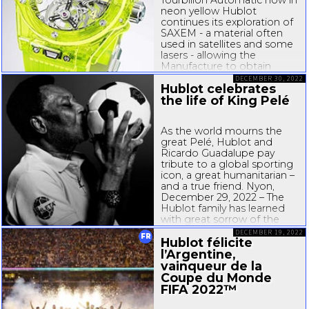
neon yellow Hublot
continues its exploration of
SAXEM - a material often
used in satellites and some
lasers - allowing the
Manufacture to obtain
unprecedented translucent
DECEMBER 30, 2022
Hublot celebrates
colours, of which neon
yellow. A first for Hublot and
the life of King Pelé
for watchmaking...
As the world mourns the
great Pelé, Hublot and
Ricardo Guadalupe pay
tribute to a global sporting
icon, a great humanitarian –
and a true friend. Nyon,
December 29, 2022 – The
Hublot family has learned
with great sorrow of the
passing of Edson Arantes
DECEMBER 19, 2022
FR
do Nascimento, known to
Hublot félicite
the world simply and...
l’Argentine,
vainqueur de la
Coupe du Monde
FIFA 2022™