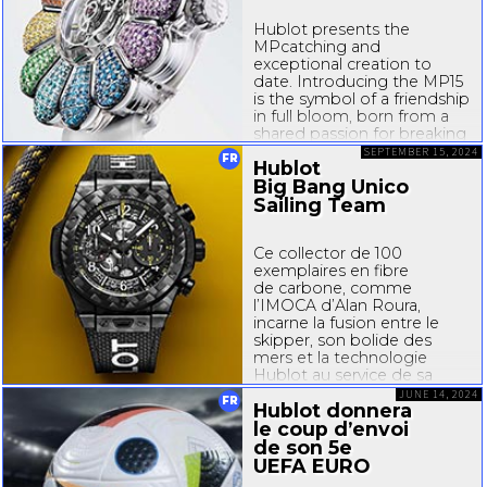
Hublot presents the
MPcatching
and
exceptional creation to
date. Introducing the
MP15
is the symbol of a friendship
in full bloom, born from a
shared passion for breaking
down boundaries and
SEPTEMBER 15, 2024
FR
Hublot
going beyond expectations.
Big Bang Unico
Hublot first began working...
Sailing Team
Ce collector de 100
exemplaires en fibre
de carbone, comme
l’IMOCA d’Alan Roura,
incarne la fusion entre le
skipper, son bolide des
mers et la technologie
Hublot au service de sa
performance. Une pièce qui
JUNE 14, 2024
FR
Hublot donnera
revient aux sources
d’Hublot et de son audace.
le coup d’envoi
Il y a 20 ans, Hublot...
de son 5e
UEFA EURO