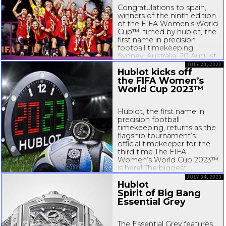
Congratulations to spain,
winners of the ninth edition
of the FIFA Women’s World
Cup™, timed by hublot, the
first name in precision
football timekeeping
Sydney, Australia, 20 August
2023 – ongratulations Spain!
JULY 20, 2023
Hublot kicks off
At a packed Stadium
the FIFA Women’s
Australia in Sydney, at
around lunchtime Swiss
World Cup 2023™
time today, Spain...
Hublot, the first name in
precision football
timekeeping, returns as the
flagship tournament’s
official timekeeper for the
third time The FIFA
Women’s World Cup 2023™
is here! The biggest
tournament in the history of
JULY 04, 2023
Hublot
the women’s game will kick
off today Australia and New
Spirit of Big Bang
Zealand. Hublot will...
Essential Grey
The Essential Grey features