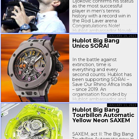
Djokovic confirms his status
as the most successful
player in men’s tennis
history with a record win in
the Rod Laver arena
Congratulations Nole!
Hublot ambassador Novak
Djokovic sealed a landmark
JANUARY 19, 2023
Hublot Big Bang
th
10
Australian Open title in
Unico SORAI
Melbourne, extending his
own incredible record as
the most...
In the battle against
extinction, time is
everything and every
second counts. Hublot has
been supporting SORAI –
Save Our Rhino Africa India
– since 2019. An
organisation founded by
Hublot ambassador and
former international cricket
JANUARY 11, 2023
star Kevin Pietersen. His
Hublot Big Bang
work helps keep rhinos
Tourbillon Automatic
threatened...
Yellow Neon SAXEM
SAXEM, act II: The Big Bang
Tourbillon Automatic now in