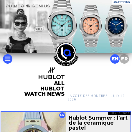
ADVERTISING
EN
FR
ALL
HUBLOT
WATCH NEWS
LA COTE DES MONTRES -
JULY 12,
2026
JULY 12, 2026
FR
Hublot Summer : l’art
de la céramique
pastel