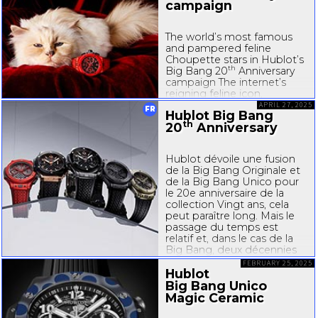
campaign
The world’s most famous
and pampered feline
Choupette stars in Hublot’s
th
Big Bang 20
Anniversary
campaign The internet’s
reigning feline icon,
Choupette, has landed her
APRIL 27, 2025
FR
Hublot Big Bang
most unexpected role with
th
20
Anniversary
luxury’s most polarizing
watch brand Hublot. The
Swiss watchmaker has
Hublot dévoile une fusion
tapped fashion’s famously...
de la Big Bang Originale et
de la Big Bang Unico pour
le 20e anniversaire de la
collection Vingt ans, cela
peut paraître long. Mais le
passage du temps est
relatif et, dans le cas de la
Big Bang, deux décennies
sont passées à la vitesse
FEBRUARY 25, 2025
de l'éclair...
Hublot
Big Bang Unico
Magic Ceramic