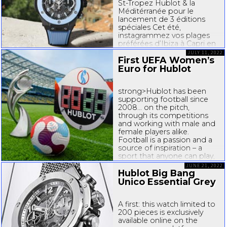
St-Tropez
Hublot & la
Méditérranée pour le
lancement de 3 éditions
spéciales Cet été,
instagrammez vos plages
préférées d’Ibiza à Capri en
passant par
St-Tropez
sans
JULY 11, 2022
First UEFA Women’s
oublier de glisser...
Euro for Hublot
strong>Hublot has been
supporting football since
2008... on the pitch,
through its competitions
and working with male and
female players alike.
Football is a passion and a
source of inspiration – a
sport that anyone can play,
regardless of gender. The
JUNE 21, 2022
brand has been supporting
Hublot Big Bang
women’s football since...
Unico Essential Grey
A first: this watch limited to
200 pieces is exclusively
available online on the