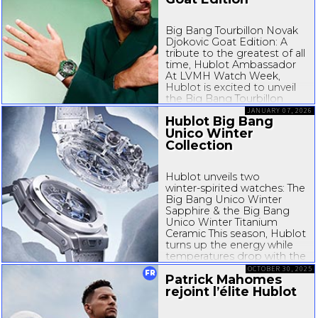
Big Bang Tourbillon Novak
Djokovic Goat Edition: A
tribute to the greatest of all
time, Hublot Ambassador
At LVMH Watch Week,
Hublot is excited to unveil
the Big Bang Tourbillon
Novak Djokovic GOAT
JANUARY 07, 2026
Hublot Big Bang
Edition, a watch trilogy
Unico Winter
celebrating the peerless
career achievements of
Collection
Hublot Ambassador
Novak...
Hublot unveils two
winter-spirited
watches: The
Big Bang Unico Winter
Sapphire & the Big Bang
Unico Winter Titanium
Ceramic This season, Hublot
turns up the energy while
temperatures drop with the
launch of the Big Bang
OCTOBER 30, 2025
FR
Patrick Mahomes
Unico Winter Sapphire &
the Big Bang Unico
rejoint l’élite Hublot
Winter...