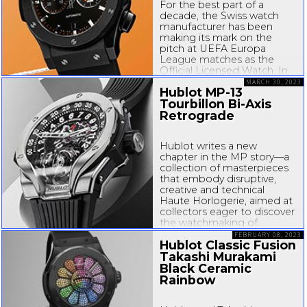
For the best part of a
decade, the Swiss watch
manufacturer has been
making its mark on the
pitch at UEFA Europa
League matches as the
Official Licensed Watch. In
collaboration with the
MARCH 30, 2023
Hublot
MP-13
European football
Tourbillon
Bi-Axis
governing body, Hublot
presents the Classic Fusion
Retrograde
Chronograph UEFA Europa
League Ceramic....
Hublot writes a new
chapter in the MP story—a
collection of masterpieces
that embody disruptive,
creative and technical
Haute Horlogerie, aimed at
collectors eager to discover
the watchmaking of
tomorrow. While some may
FEBRUARY 08, 2023
Hublot Classic Fusion
avoid the number 13 due to
superstition, there is
Takashi Murakami
certainly no avoiding...
Black Ceramic
Rainbow