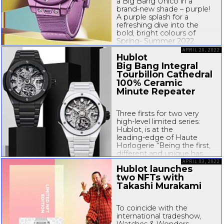
a Big Bang Unico in a
brand-new
shade – purple!
A purple splash for a
refreshing dive into the
bold, bright colours of
Spring- Summer 2022.
Fashionistas around the
APRIL 20, 2022
Hublot
world agree: bold,...
Big Bang Integral
Tourbillon Cathedral
100% Ceramic
Minute Repeater
Three firsts for two very
high-level
limited series:
Hublot, is at the
leading-edge
of Haute
Horlogerie “Being the first,
different and unique has
never been truer than for
APRIL 03, 2022
Hublot launches
this Big Bang Integral
two NFTs with
Minute Repeater Ceramic.
Takashi Murakami
The first ceramic...
To coincide with the
international tradeshow,
Watches & Wonders,