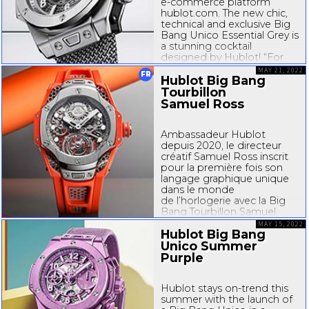
e-commerce
platform
hublot.com. The new chic,
technical and exclusive Big
Bang Unico Essential Grey is
a stunning cocktail
designed by Hublot! “For
the first time in the history
MAY 21, 2022
FR
of Hublot...
Hublot Big Bang
Tourbillon
Samuel Ross
Ambassadeur Hublot
depuis 2020, le directeur
créatif Samuel Ross inscrit
pour la première fois son
langage graphique unique
dans le monde
de l’horlogerie avec la Big
Bang Tourbillon Samuel
Ross en édition limitée.
MAY 15, 2022
Hublot Big Bang
L’attention que porte
Hublot à l’Art de la Fusion
Unico Summer
depuis 40 ans lui...
Purple
Hublot stays
on-trend
this
summer with the launch of