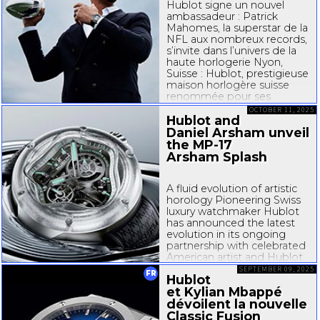
Hublot signe un nouvel
ambassadeur : Patrick
Mahomes, la superstar de la
NFL aux nombreux records,
s’invite dans l’univers de la
haute horlogerie Nyon,
Suisse : Hublot, prestigieuse
maison horlogère suisse
renommée pour ses
designs audacieux et son
OCTOBER 11, 2025
savoir...
Hublot and
Daniel Arsham unveil
the
MP-17
Arsham Splash
A fluid evolution of artistic
horology Pioneering Swiss
luxury watchmaker Hublot
has announced the latest
evolution in its ongoing
partnership with celebrated
American artist and Hublot
Ambassador, Daniel
SEPTEMBER 09, 2025
FR
Hublot
Arsham: the Hublot
MP10
et Kylian Mbappé
Arsham Splash Titanium
Sapphire....
dévoilent la nouvelle
Classic Fusion