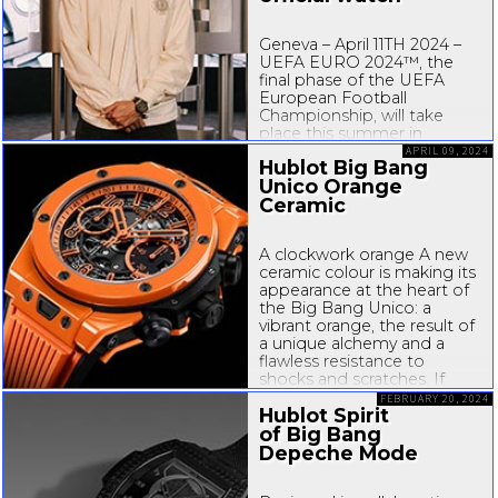
Droplet...
Geneva – April 11TH 2024 –
UEFA EURO 2024™, the
final phase of the UEFA
European Football
Championship, will take
place this summer in
Germany. Ahead of this
APRIL 09, 2024
Hublot Big Bang
festival of European
Unico Orange
football, Hublot and Kylian
Ceramic
Mbappé, the brand's
ambassador, are starting
the countdown together!
A clockwork orange A new
The Big Bang e...
ceramic colour is making its
appearance at the heart of
the Big Bang Unico: a
vibrant orange, the result of
a unique alchemy and a
flawless resistance to
shocks and scratches. If
there is something Hublot
FEBRUARY 20, 2024
Hublot Spirit
excels at, it is disruption and
unbridled creativity. But,
of Big Bang
sometimes...
Depeche Mode