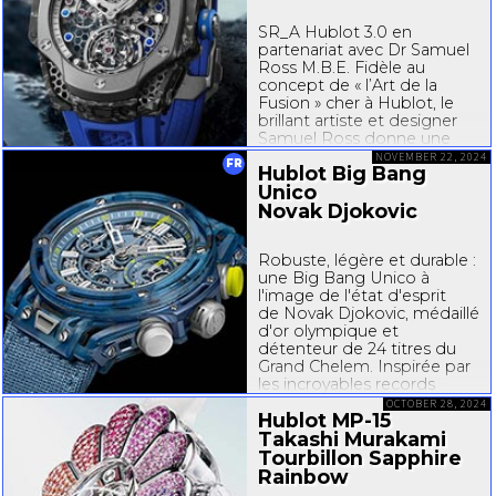
SR_A Hublot 3.0 en
partenariat avec Dr Samuel
Ross M.B.E. Fidèle au
concept de « l’Art de la
Fusion » cher à Hublot, le
brillant artiste et designer
Samuel Ross donne une
nouvelle dimension à sa
NOVEMBER 22, 2024
FR
Hublot Big Bang
créativité avec une œuvre
Unico
réfléchie et aboutie,
impliquant divers matériaux
Novak Djokovic
et couleurs...
Robuste, légère et durable :
une Big Bang Unico à
l'image de l'état d'esprit
de Novak Djokovic, médaillé
d'or olympique et
détenteur de 24 titres du
Grand Chelem. Inspirée par
les incroyables records
de son ambassadeur Novak
OCTOBER 28, 2024
Hublot
MP-15
Djokovic, Hublot a conçu
une montre qui incarne...
Takashi Murakami
Tourbillon Sapphire
Rainbow