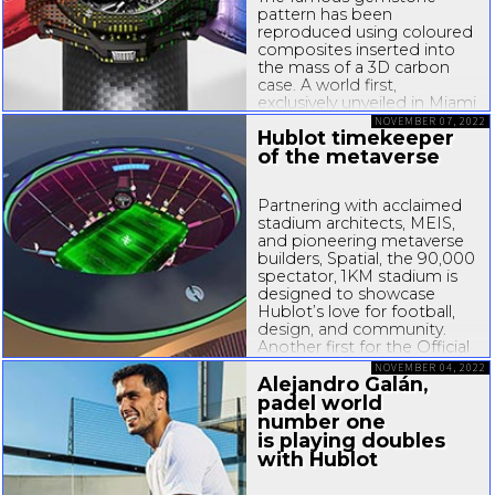
pattern has been
reproduced using coloured
composites inserted into
the mass of a 3D carbon
case. A world first,
exclusively unveiled in Miami
during the Hublot Loves Art
NOVEMBER 07, 2022
Hublot timekeeper
in Miami event. A
of the metaverse
Manufacture is a racing
engine: designed to run at
full capacity. Hublot's
Partnering with acclaimed
engine is...
stadium architects, MEIS,
and pioneering metaverse
builders, Spatial, the 90,000
spectator, 1KM stadium is
designed to showcase
Hublot’s love for football,
design, and community.
Another first for the Official
Timekeeper in the world of
NOVEMBER 04, 2022
football, Swiss luxury
Alejandro Galán,
watchmaker...
padel world
number one
is playing doubles
with Hublot