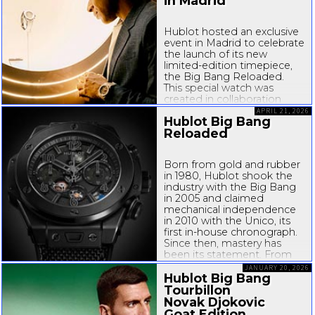
in Madrid
Hublot hosted an exclusive
event in Madrid to celebrate
the launch of its new
limited-edition
timepiece,
the Big Bang Reloaded.
This special watch was
created in collaboration
with Hublot's brand
APRIL 21, 2026
Hublot Big Bang
ambassador, football icon
Reloaded
Kylian Mbappé. The
gathering attracted
numerous...
Born from gold and rubber
in 1980, Hublot shook the
industry with the Big Bang
in 2005 and claimed
mechanical independence
in 2010 with the Unico, its
first
in-house
chronograph.
Since then, mastery has
been its statement. From
caliber to material to
JANUARY 20, 2026
design, Hublot...
Hublot Big Bang
Tourbillon
Novak Djokovic
Goat Edition