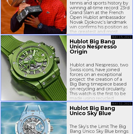
tennis and sports history by
winning
all-time
record: 23rd
Grand Slam at the French
Open Hublot ambassador
Novak Djokovic’s landmark
win confirms his position as
the greatest and most
decorated player in tennis
MAY 15, 2023
Hublot Big Bang
history. What a match!
What a player...
Unico Nespresso
Origin
Hublot and Nespresso, two
Swiss icons, have joined
forces on an exceptional
project: the creation of a
Big Bang timepiece based
on recycling and circularity.
This watch is the first to be
made using recycled
Nespresso aluminium
MAY 02, 2023
Hublot Big Bang
capsules and coffee
grounds. As part of its
Unico Sky Blue
Second Life initiatives...
The Sky’s the Limit The Big
Bang Unico Sky Blue brings