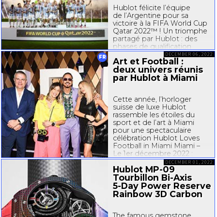
Hublot félicite l’équipe
de l’Argentine pour sa
victoire à la FIFA World Cup
Qatar 2022™ ! Un triomphe
partagé par Hublot : des
phases de qualification
jusqu’à la finale du
DECEMBER 06, 2022
FR
Art et Football :
dimanche 18 décembre,
deux univers réunis
seul Hublot a participé, sur
par Hublot à Miami
le terrain, à tous les matchs
de la compétition...
Cette année, l’horloger
suisse de luxe Hublot
rassemble les étoiles du
sport et de l’art à Miami
pour une spectaculaire
célébration Hublot Loves
Football in Miami Miami –
Le 1er décembre 2022 :
Miami ne connaît pas
DECEMBER 01, 2022
Hublot
MP-09
de fête plus grandiose que
Art Basel et le football n’a
Tourbillon
Bi-Axis
pas...
5-Day
Power Reserve
Rainbow 3D Carbon
The famous gemstone