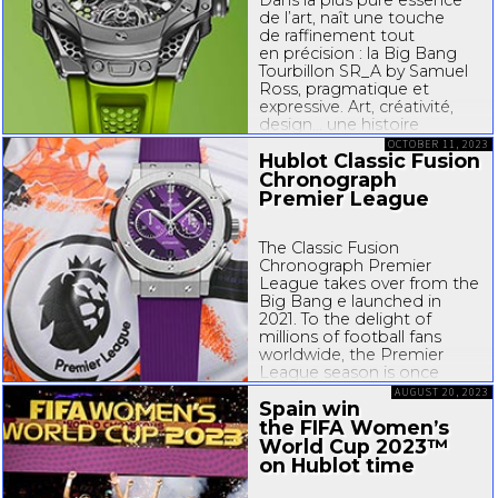
de l’art, naît une touche
de raffinement tout
en précision : la Big Bang
Tourbillon SR_A by Samuel
Ross, pragmatique et
expressive. Art, créativité,
design... une histoire
intemporelle du renouveau.
OCTOBER 11, 2023
Hublot Classic Fusion
Dans ce processus cyclique
et naturel, Samuel Ross...
Chronograph
Premier League
The Classic Fusion
Chronograph Premier
League takes over from the
Big Bang e launched in
2021. To the delight of
millions of football fans
worldwide, the Premier
League season is once
again underway. Hublot
AUGUST 20, 2023
Spain win
Loves Football, and we
couldn’t miss the
the FIFA Women’s
opportunity to release a
World Cup 2023™
new limited edition...
on Hublot time