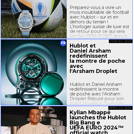
Pré
parez-vous
à vivre un
mois inoubliable de football
avec Hublot – sur et en
dehors du terrain !
L’horloger suisse de luxe est
de retour pour ce qui sera
son 5e UEFA EURO depuis
2008. Hublot sera sur le
JUNE 07, 2024
FR
Hublot et
terrain de la 17e édition
Daniel Arsham
de l’UEFA...
redéfinissent
la montre de poche
avec
l‘Arsham Droplet
Hublot et Daniel Arsham
redéfinissent la montre
de poche avec l‘Arsham
Droplet Réputé pour son
esprit novateur, l’horloger
suisse de luxe Hublot
APRIL 13, 2024
Kylian Mbappé
dévoile une collaboration
launches the Hublot
inédite avec le célèbre
Big Bang e
artiste contemporain Daniel
UEFA EURO 2024™
Arsham. De ce partenariat
visionnaire est née l’Arsham
official watch