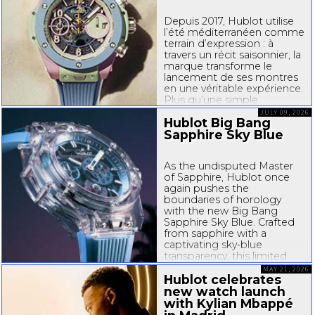
Depuis 2017, Hublot utilise
l’été méditerranéen comme
terrain d’expression : à
travers un récit saisonnier, la
marque transforme le
lancement de ses montres
en une véritable expérience.
Plus qu’une simple
présentation, Hublot
JULY 09, 2026
Hublot Big Bang
Summer est devenu un
rituel, un état d’esprit. En
Sapphire Sky Blue
2026, c’est...
As the undisputed Master
of Sapphire, Hublot once
again pushes the
boundaries of horology
with the new Big Bang
Sapphire Sky Blue. Crafted
from sapphire with a
captivating
sky-blue
transparency, this limited
edition of 100 pieces brings
MAY 21, 2026
together
Hublot celebrates
cutting...
new watch launch
with Kylian Mbappé