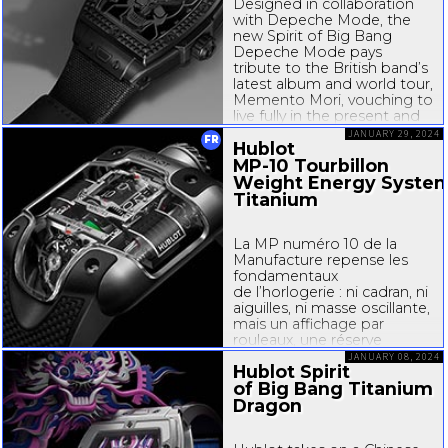
Designed in collaboration
with Depeche Mode, the
new Spirit of Big Bang
Depeche Mode pays
tribute to the British band’s
latest album and world tour,
Memento Mori, vouching to
live fully in the present and
reflect on the value of time.
JANUARY 29, 2024
FR
Hublot
This concept is symbolised
on the watch by a skull
MP-10
Tourbillon
motif embellished...
Weight Energy Syste
Titanium
La MP numéro 10 de la
Manufacture repense les
fondamentaux
de l’horlogerie : ni cadran, ni
aiguilles, ni masse oscillante,
mais un affichage par
rouleaux, une réserve
de marche circulaire, un
JANUARY 08, 2024
Hublot Spirit
tourbillon incliné à
of Big Bang Titanium
remontage automatique
par deux masses linéaires.
Dragon
« Pour...