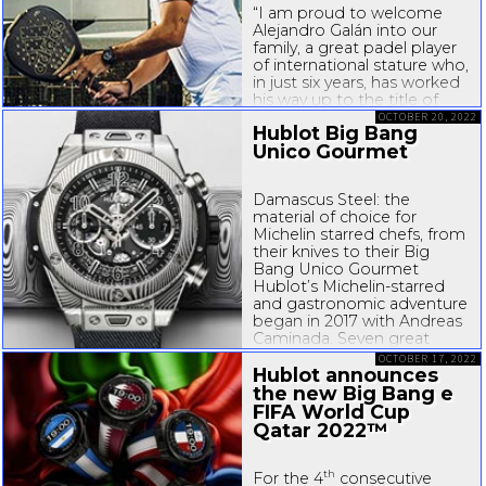
“I am proud to welcome
Alejandro Galán into our
family, a great padel player
of international stature who,
in just six years, has worked
his way up to the title of
number one in Padel. His
OCTOBER 20, 2022
Hublot Big Bang
teamwork, coupled with a
Unico Gourmet
relentless pursuit of
excellence and high
performance, makes him
Damascus Steel: the
the perfect partner...
material of choice for
Michelin starred chefs, from
their knives to their Big
Bang Unico Gourmet
Hublot’s
Michelin-starred
and gastronomic adventure
began in 2017 with Andreas
Caminada. Seven great
Michelin-starred
...
OCTOBER 17, 2022
Hublot announces
the new Big Bang e
FIFA World Cup
Qatar 2022™
th
For the 4
consecutive