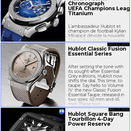
Chronograph
UEFA Champions Leag
Titanium
L’ambassadeur Hublot et
champion de football Kylian
Mbappé dévoile la nouvelle
Classic Fusion Chronograph
UEFA Champions League
JULY 07, 2025
Hublot Classic Fusion
Titanium : une montre qui
Essential Series
marque à tous les coups
Cette année signe un
doublé en termes
After setting the tone with
d’héritage. Les 70 ans du
its
sought-after
Essential
Championnat d’Europe. Les
Grey editions, Hublot now
10 ans de Hublot...
shifts the dial. This time, to
taupe. Say hello to Volume
IV: the new Classic Fusion
Essential Taupe, released in
two sizes: 42 mm and 45
mm. These two
online-exclusive
...
MAY 27, 2025
FR
Hublot Square Bang
Tourbillon
4-Day
Power Reserve