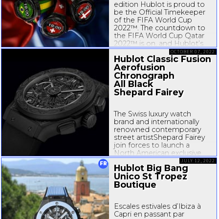
edition Hublot is proud to
be the Official Timekeeper
of the FIFA World Cup
2022™. The countdown to
the FIFA World Cup Qatar
2022™ is on, and Hublot’s
innovative new Gen 3
OCTOBER 07, 2022
Hublot Classic Fusion
connected watch is ready
Aerofusion
to time every minute of it.
Nyon, le 14 octobre 2022 –
Chronograph
Hublot...
All Black
Shepard Fairey
The Swiss luxury watch
brand and internationally
renowned contemporary
street artistShepard Fairey
join forces to launch a
North American exclusive
timepiece: The Classic
JULY 12, 2022
FR
Hublot Big Bang
Fusion Aerofusion
Unico St Tropez
Chronograph All Black
Boutique
Shepard Fairey, featuring
Shepard Fairey’s signature
star mandala and Hublot’s
Escales estivales d’Ibiza à
All Black...
Capri en passant par