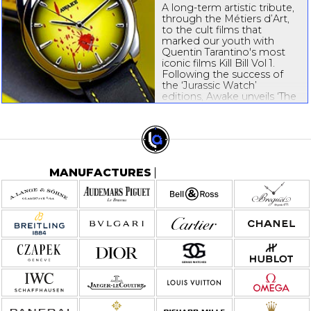
A
long-term
artistic tribute,
through the Métiers d’Art,
to the cult films that
marked our youth with
Quentin Tarantino's most
iconic films Kill Bill Vol 1.
Following the success of
the ‘Jurassic Watch’
editions, Awake unveils ‘The
Deadly Watch’, the second...
MANUFACTURES