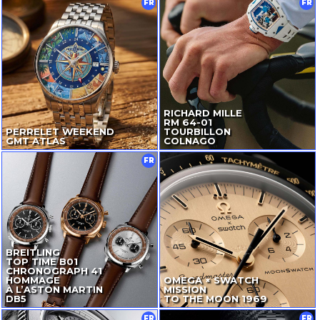
FR
FR
RICHARD MILLE
RM
64-01
PERRELET WEEKEND
TOURBILLON
GMT ATLAS
COLNAGO
FR
BREITLING
TOP TIME B01
CHRONOGRAPH 41
HOMMAGE
OMEGA × SWATCH
À L’ASTON MARTIN
MISSION
DB5
TO THE MOON 1969
FR
FR