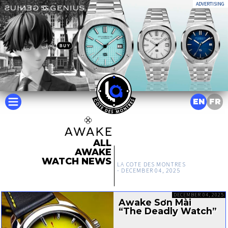
ADVERTISING
EN
FR
ALL
AWAKE
WATCH NEWS
LA COTE DES MONTRES
-
DECEMBER 04, 2025
DECEMBER 04, 2025
Awake Sơn Mài
“The Deadly Watch”