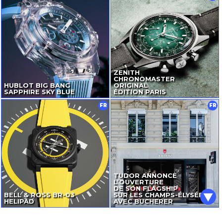
ZENITH
CHRONOMASTER
HUBLOT BIG BANG
ORIGINAL
SAPPHIRE SKY BLUE
ÉDITION PARIS
FR
FR
TUDOR ANNONCE
L’OUVERTURE
DE SON FLAGSHIP
BELL & ROSS
BR-03
SUR LES CHAMPS-ÉLYSÉES
HELIPAD
AVEC BUCHERER