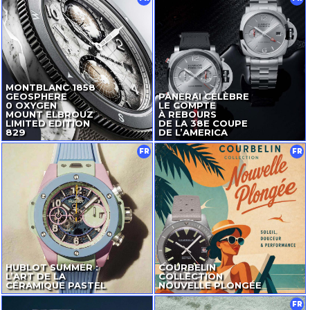
MONTBLANC 1858
GEOSPHERE
PANERAI CÉLÈBRE
0 OXYGEN
LE COMPTE
MOUNT ELBROUZ
À REBOURS
LIMITED EDITION
DE LA 38E COUPE
829
DE L’AMERICA
FR
FR
HUBLOT SUMMER :
COURBELIN
L’ART DE LA
COLLECTION
CÉRAMIQUE PASTEL
NOUVELLE PLONGÉE
FR