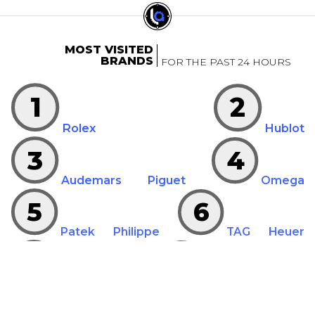
MOST VISITED
BRANDS
FOR THE PAST 24 HOURS
1
2
Rolex
Hublot
3
4
Audemars Piguet
Omega
5
6
Patek Philippe
TAG Heuer
7
8
Breitling
Jaeger-LeCoultre
9
10