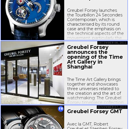
Greubel Forsey launches
the Tourbillon 24 Secondes
Contemporain, which is
characterised by its round
case and the emphasis on
the technical aspects of the
movement, particularly the
tourbillon. With the
DECEMBER 08, 2011
Greubel Forsey
Tourbillon 24 Secondes
announces the
Contemporain, Robert
Greubel and Stephen
opening of the Time
Forsey have once again
Art Gallery in
challenged...
Shanghai
The Time Art Gallery brings
together and showcases
three universes related to
the creation and the art of
watchmaking: The Greubel
Forsey timepiece collection;
the co-creation process
NOVEMBER 07, 2011
FR
Greubel Forsey GMT
undertaken with
contemporary artists; and
the work of master
Avec la GMT, Robert
watchmakers whose work
Greubel et Stephen Forsey