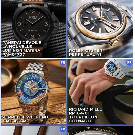
PANERAI DÉVOILE
LA NOUVELLE
LUMINOR MARINA
ROLEX OYSTER
PAM01707
PERPETUAL 41
FR
FR
RICHARD MILLE
RM
64-01
PERRELET WEEKEND
TOURBILLON
GMT ATLAS
COLNAGO
FR