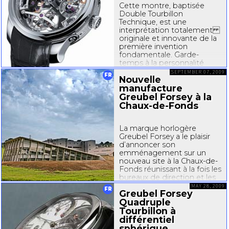
Cette montre, baptisée
Double Tourbillon
Technique, est une
interprétation totalement
originale et innovante de la
première invention
fondamentale. Garde-
temps à la personnalité
forte et très affirmée,
SEPTEMBER 07, 2009
FR
Nouvelle
comme l’ont d’ailleurs été
toutes les versions
manufacture
précédentes, il propose
Greubel Forsey à la
toutefois une architecture...
Chaux-de-Fonds
La marque horlogère
Greubel Forsey a le plaisir
d’annoncer son
emménagement sur un
nouveau site à la Chaux-de-
Fonds réunissant à la fois les
bureaux de direction et les
ateliers. Sis à un jet de pierre
MAY 28, 2009
FR
Greubel Forsey
de l’aéroport des Eplatures,
Quadruple
un nouveau bâtiment
regroupe désormais
Tourbillon à
Greubel Forsey...
différentiel
sphérique