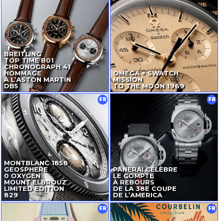
BREITLING
TOP TIME B01
CHRONOGRAPH 41
HOMMAGE
OMEGA × SWATCH
À L’ASTON MARTIN
MISSION
DB5
TO THE MOON 1969
FR
FR
MONTBLANC 1858
GEOSPHERE
PANERAI CÉLÈBRE
0 OXYGEN
LE COMPTE
MOUNT ELBROUZ
À REBOURS
LIMITED EDITION
DE LA 38E COUPE
829
DE L’AMERICA
FR
FR