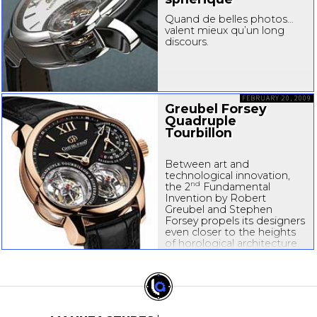
Quand de belles photos…
valent mieux qu’un long
discours.
FEBRUARY 20, 2009
Greubel Forsey
Quadruple
Tourbillon
Between art and
technological innovation,
nd
the 2
Fundamental
Invention by Robert
Greubel and Stephen
Forsey propels its designers
even closer to the heights
of horological architecture.
The four tourbillons of this
stunning composition
contribute independently
to its exceptional time...