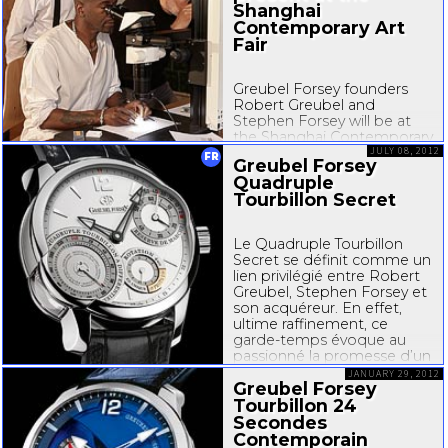
Shanghai
Contemporary Art
Fair
Greubel Forsey founders
Robert Greubel and
Stephen Forsey will be at
the Shanghai Contemporary
th
Art Fair on September 6
JULY 08, 2012
,
FR
Greubel Forsey
2012 to present Art Piece 1,
Quadruple
their first artistic co-creation
Tourbillon Secret
that they are making with
world-renowned micro-
sculptor Willard Wigan. This
Le Quadruple Tourbillon
work in progress will also...
Secret se définit comme un
lien privilégié entre Robert
Greubel, Stephen Forsey et
son acquéreur. En effet,
ultime raffinement, ce
garde-temps évoque au
passionné la promesse d’un
mouvement exceptionnel
JANUARY 29, 2012
Greubel Forsey
dont la magie mécanique
n’est visible que depuis le
Tourbillon 24
fond du boîtier...
Secondes
Contemporain