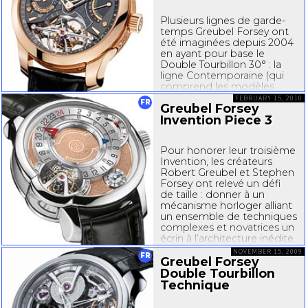
garde‐temps de l’année...
Plusieurs lignes de garde-
temps Greubel Forsey ont
été imaginées depuis 2004
en ayant pour base le
Double Tourbillon 30° : la
ligne Contemporaine (qui
comprend les modèles
Vision et Secret), la ligne
FEBRUARY 15, 2010
FR
Greubel Forsey
Invention (qui comprend les
Invention Piece 3
modèles Invention Piece 1),
ainsi que la ligne Technique.
Le...
Pour honorer leur troisième
Invention, les créateurs
Robert Greubel et Stephen
Forsey ont relevé un défi
de taille : donner à un
mécanisme horloger alliant
un ensemble de techniques
complexes et novatrices un
écrin à l’architecture inédite.
La réalisation de cette
NOVEMBER 15, 2009
FR
montre au...
Greubel Forsey
Double Tourbillon
Technique