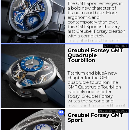
The GMT Sport emerges in
a bold new character of
titanium and blue. More
ergonomic and
contemporary than ever,
this GMT Sport is the very
first Greubel Forsey creation
with a completely
integrated metal bracelet.
With a new bezel and new
MARCH 08, 2021
finishes, this limited edition
Greubel Forsey GMT
is an exciting evolution
Quadruple
that...
Tourbillon
Titanium and blueA new
chapter for the GMT
quadruple tourbillon The
GMT Quadruple Tourbillon
had only one chapter.
Today, Greubel Forsey
writes the second and
reveals an 11 piece edition of
this groundbreaking
DECEMBER 05, 2019
FR
Greubel Forsey GMT
timepiece in Titanium. With
new materials, new colours
Sport
and new finishes, this
revolutionary...