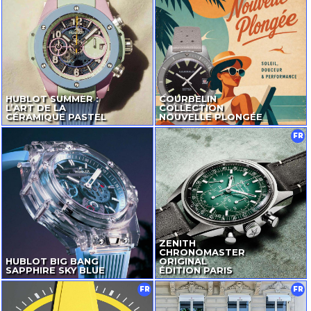
HUBLOT SUMMER :
COURBELIN
L’ART DE LA
COLLECTION
CÉRAMIQUE PASTEL
NOUVELLE PLONGÉE
FR
ZENITH
CHRONOMASTER
HUBLOT BIG BANG
ORIGINAL
SAPPHIRE SKY BLUE
ÉDITION PARIS
FR
FR