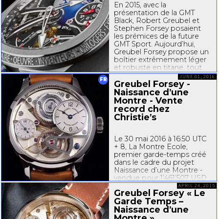
En 2015, avec la
présentation de la GMT
Black, Robert Greubel et
Stephen Forsey posaient
les prémices de la future
GMT Sport. Aujourd’hui,
Greubel Forsey propose un
boîtier extrêmement léger
et robuste en titane, tout
en réinventant une forme
JUNE 01, 2016
FR
de boîtier galbée avec
Greubel Forsey -
lunette ovoïde...
Naissance d’une
Montre - Vente
record chez
Christie’s
Le 30 mai 2016 à 16:50 UTC
+ 8, La Montre Ecole,
premier garde-temps créé
dans le cadre du projet
Naissance d’une Montre -
vendue pour 1’461’507 USD
(estimation basse 450’000
APRIL 24, 2015
Greubel Forsey « Le
USD) lors de la vente aux
Garde Temps –
enchères de Christie’s à
Naissance d’une
Hong-Kong. Cette vente
marque une étape
Montre »