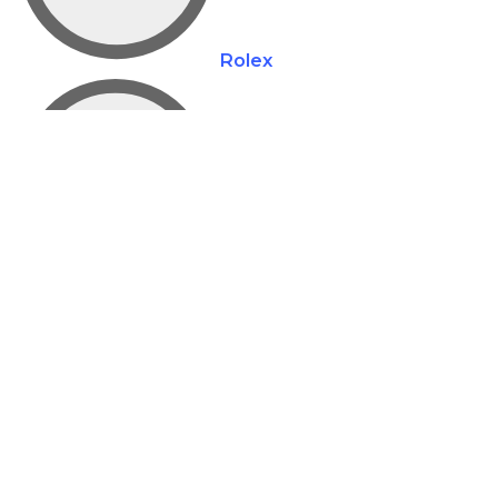
Rolex
2
Audemars Piguet
3
TAG Heuer