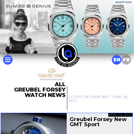
ADVERTISING
EN
FR
ALL
GREUBEL FORSEY
WATCH NEWS
LA COTE DES MONTRES -
APRIL 06,
2021
APRIL 06, 2021
Greubel Forsey New
GMT Sport