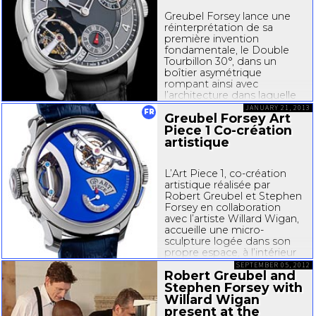
de couleur...
Greubel Forsey lance une
réinterprétation de sa
première invention
fondamentale, le Double
Tourbillon 30°, dans un
boîtier asymétrique
rompant ainsi avec
l’architecture dans laquelle
ce mécanisme a été
JANUARY 21, 2013
FR
Greubel Forsey Art
présenté dans notre
collection jusqu’à ce jour.
Piece 1 Co-création
Dans la ligne de cet
artistique
esthétisme...
L’Art Piece 1, co-création
artistique réalisée par
Robert Greubel et Stephen
Forsey en collaboration
avec l’artiste Willard Wigan,
accueille une micro-
sculpture logée dans son
propre espace, à l’intérieur
du garde-temps. Cette
SEPTEMBER 05, 2012
Robert Greubel and
œuvre, en cours
de réalisation, contient un
Stephen Forsey with
système optique réduit...
Willard Wigan
present at the