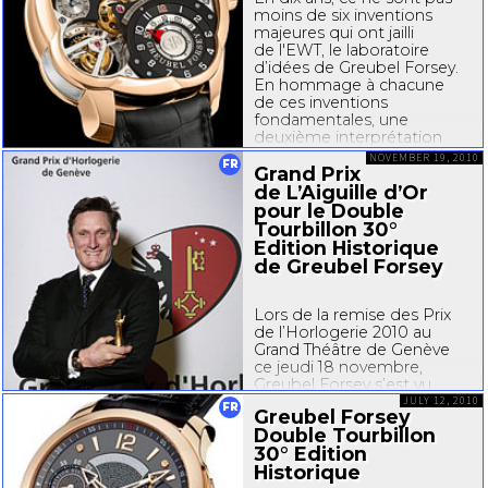
Suisse. Doté d’un double
moins de six inventions
tourbillon dont l’une des
majeures qui ont jailli
cages est inclinée à 30°, le
de l'EWT, le laboratoire
DT30T a obtenu...
d’idées de Greubel Forsey.
En hommage à chacune
de ces inventions
fondamentales, une
deuxième interprétation
créative voit le jour après les
NOVEMBER 19, 2010
FR
garde-temps classiques :
Grand Prix
Les Invention...
de L’Aiguille d’Or
pour le Double
Tourbillon 30°
Edition Historique
de Greubel Forsey
Lors de la remise des Prix
de l’Horlogerie 2010 au
Grand Théâtre de Genève
ce jeudi 18 novembre,
Greubel Forsey s’est vu
remettre le Grand Prix de
JULY 12, 2010
FR
Greubel Forsey
« L’Aiguille d’Or » pour son
Double Tourbillon
Double Tourbillon 30°
30° Edition
Edition Historique en or
Historique
rouge 5N, soit le meilleur