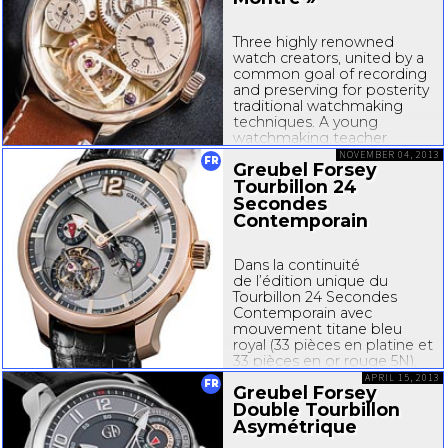
importante dans la...
Three highly renowned
watch creators, united by a
common goal of recording
and preserving for posterity
traditional watchmaking
techniques. A young
watchmaking teacher
entrusted with the role of
NOVEMBER 04, 2013
FR
Greubel Forsey
learning such
Tourbillon 24
techniquesbefore they risk
being permanently lost and
Secondes
a true handmade
Contemporain
timepiece...
Dans la continuité
de l’édition unique du
Tourbillon 24 Secondes
Contemporain avec
mouvement titane bleu
royal (33 pièces en platine et
33 pièces en or rouge 5N),
Greubel Forsey dévoile cet
APRIL 15, 2013
FR
Greubel Forsey
automne sa dernière
Double Tourbillon
création, le Tourbillon 24
Secondes Contemporain
Asymétrique
avec mouvement en titane,