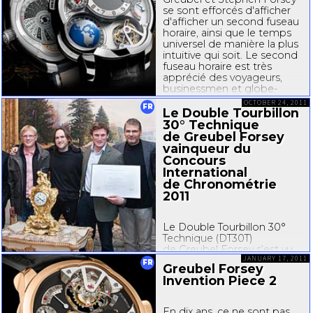
Robert Greubel and
se sont efforcés d'afficher
Stephen...
d'afficher un second fuseau
horaire, ainsi que le temps
universel de manière la plus
intuitive qui soit. Le second
fuseau horaire est très
apprécié des voyageurs,
businessmen et globe-
trotters autour du monde.
OCTOBER 24, 2011
FR
La...
Le Double Tourbillon
30° Technique
de Greubel Forsey
vainqueur du
Concours
International
de Chronométrie
2011
Le Double Tourbillon 30°
Technique (DT30T)
de Greubel Forsey s’est vu
JANUARY 17, 2011
décerner le 1er prix du
FR
Greubel Forsey
Concours International
Invention Piece 2
de Chronométrie 2011 qui
s’est tenu au Musée
d’horlogerie du Locle, en
En dix ans, ce ne sont pas